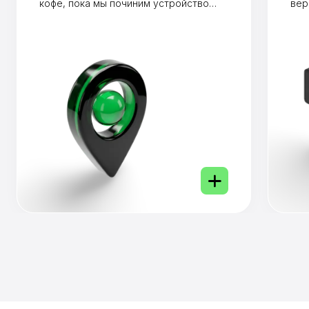
кофе, пока мы починим устройство
вер
(обычно до 1 часа).
ден