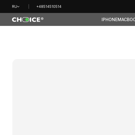
RU
+48514510514
IPHONE
MACBO