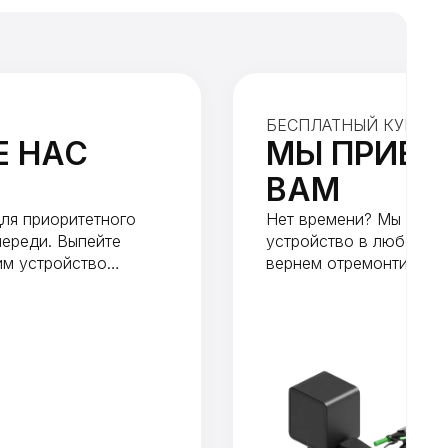
БЕСПЛАТНЫЙ КУРЬЕР 
Е НАС
МЫ ПРИЕД
ВАМ
ля приоритетного
Нет времени? Мы бесп
ереди. Выпейте
устройство в любой то
им устройство
вернем отремонтирован