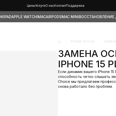
Цены
Услуги
О нас
Контакт
Поддержка
OK
IPAD
APPLE WATCH
IMAC
AIRPODS
MAC MINI
ВОССТАНОВЛЕНИЕ
IPHONE 15 PLUS
ЗАМЕНА
ЗАМЕНА О
IPHONE 15 
Если динамик вашего iPhone 15
способность четко слышать зв
Choice мы предлагаем професс
снова работало без проблем.