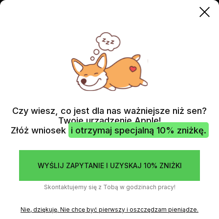
AIRPODS
AIRPODS MAX
Czy wiesz, co jest dla nas ważniejsze niż sen?
Twoje urządzenie Apple!
Złóż wniosek
i otrzymaj specjalną 10% zniżkę.
WYŚLIJ ZAPYTANIE I UZYSKAJ 10% ZNIŻKI
Skontaktujemy się z Tobą w godzinach pracy!
Nie, dziękuję. Nie chcę być pierwszy i oszczędzam pieniądze.