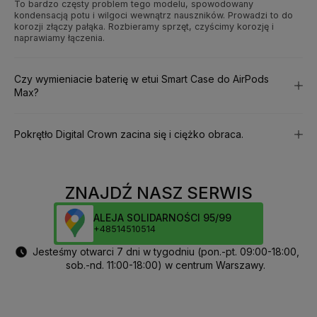
To bardzo częsty problem tego modelu, spowodowany
kondensacją potu i wilgoci wewnątrz nauszników. Prowadzi to do
korozji złączy pałąka. Rozbieramy sprzęt, czyścimy korozję i
naprawiamy łączenia.
Czy wymieniacie baterię w etui Smart Case do AirPods
Max?
Pokrętło Digital Crown zacina się i ciężko obraca.
ZNAJDŹ NASZ SERWIS
ALEJA SOLIDARNOŚCI 95/99
+48514510514
Jesteśmy otwarci 7 dni w tygodniu (pon.-pt. 09:00-18:00,
sob.-nd. 11:00-18:00) w centrum Warszawy.