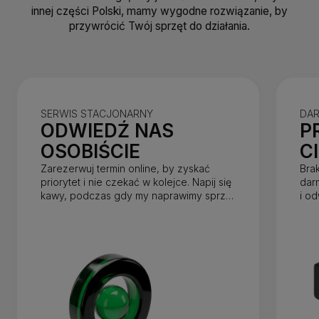
innej części Polski, mamy wygodne rozwiązanie, by
przywrócić Twój sprzęt do działania.
SERWIS STACJONARNY
DA
ODWIEDŹ NAS
P
OSOBIŚCIE
C
Zarezerwuj termin online, by zyskać
Bra
priorytet i nie czekać w kolejce. Napij się
dar
kawy, podczas gdy my naprawimy sprzęt
i o
w mniej niż godzinę.
dnia