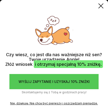
IPAD
WYMIANA BATERII (NOWE OGNIWO)
Czy wiesz, co jest dla nas ważniejsze niż sen?
Twoje urządzenie Apple!
Złóż wniosek
i otrzymaj specjalną 10% zniżkę.
WYŚLIJ ZAPYTANIE I UZYSKAJ 10% ZNIŻKI
Skontaktujemy się z Tobą w godzinach pracy!
Nie, dziękuję. Nie chcę być pierwszy i oszczędzam pieniądze.