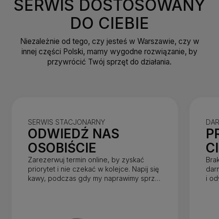
SERWIS DOSTOSOWANY
DO CIEBIE
Niezależnie od tego, czy jesteś w Warszawie, czy w
innej części Polski, mamy wygodne rozwiązanie, by
przywrócić Twój sprzęt do działania.
SERWIS STACJONARNY
DA
ODWIEDŹ NAS
P
OSOBIŚCIE
C
Zarezerwuj termin online, by zyskać
Bra
priorytet i nie czekać w kolejce. Napij się
dar
kawy, podczas gdy my naprawimy sprzęt
i o
w mniej niż godzinę.
dnia