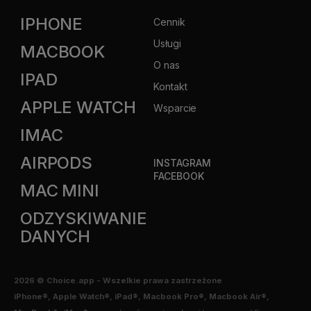
IPHONE
Cennik
Usługi
MACBOOK
O nas
IPAD
Kontakt
APPLE WATCH
Wsparcie
IMAC
AIRPODS
INSTAGRAM
FACEBOOK
MAC MINI
ODZYSKIWANIE
DANYCH
2026
© Choice.app -
Wszelkie prawa zastrzeżone
iPhone®, Apple Watch®, iPad®, Macbook Pro®, Macbook Air®,