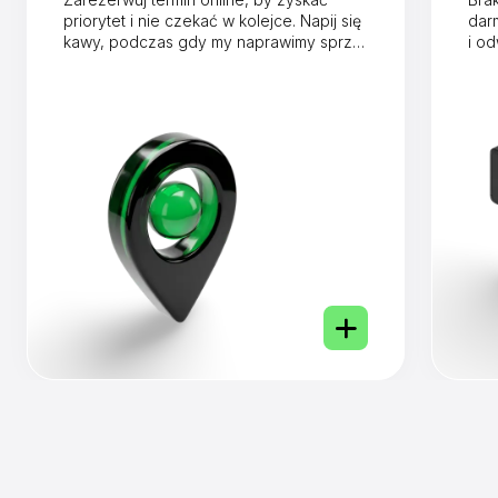
priorytet i nie czekać w kolejce. Napij się
dar
kawy, podczas gdy my naprawimy sprzęt
i o
w mniej niż godzinę.
dnia