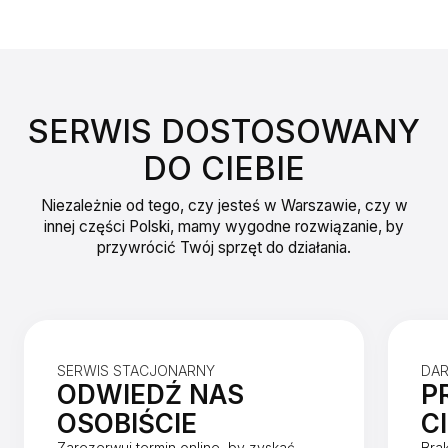
SERWIS DOSTOSOWANY
DO CIEBIE
Niezależnie od tego, czy jesteś w Warszawie, czy w
innej części Polski, mamy wygodne rozwiązanie, by
przywrócić Twój sprzęt do działania.
SERWIS STACJONARNY
DA
ODWIEDŹ NAS
P
OSOBIŚCIE
C
Zarezerwuj termin online, by zyskać
Bra