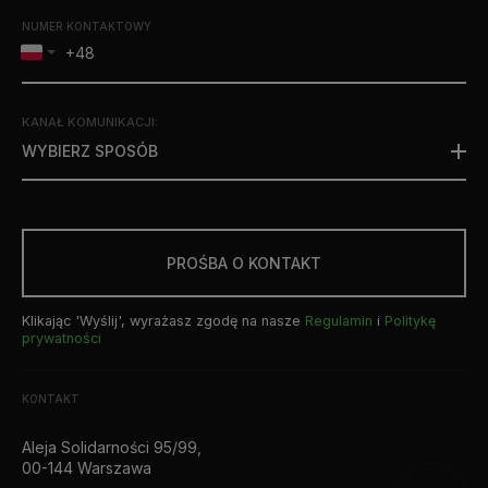
NUMER KONTAKTOWY
KANAŁ KOMUNIKACJI
:
WYBIERZ SPOSÓB
PROŚBA O KONTAKT
Klikając 'Wyślij', wyrażasz zgodę na nasze
Regulamin
i
Politykę
prywatności
KONTAKT
Aleja Solidarności 95/99,
00-144 Warszawa