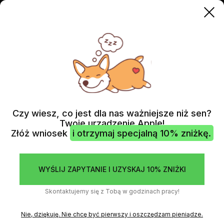
MAC MINI M1
NAPRAWA ZASILACZA MAC MINI M1
2020
2020
NAPRAWA ZASILACZA
Czy wiesz, co jest dla nas ważniejsze niż sen?
MAC MINI M1 2020
Twoje urządzenie Apple!
Złóż wniosek
i otrzymaj specjalną 10% zniżkę.
(PSU)
Jeśli twój Mac mini M1 2020 ma problemy z zasilaniem, nasza
profesjonalna usługa pomoże zidentyfikować i rozwiązać
WYŚLIJ ZAPYTANIE I UZYSKAJ 10% ZNIŻKI
problem, aby zapewnić optymalne działanie urządzenia.
Skontaktujemy się z Tobą w godzinach pracy!
Nie, dziękuję. Nie chcę być pierwszy i oszczędzam pieniądze.