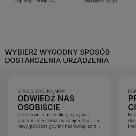
rozpoczęciem naprawy
weekendy i święta
WYBIERZ WYGODNY SPOSÓB
DOSTARCZENIA URZĄDZENIA
SERWIS STACJONARNY
DA
ODWIEDŹ NAS
P
OSOBIŚCIE
C
Zarezerwuj termin online, by zyskać
Bra
priorytet i nie czekać w kolejce. Napij się
dar
kawy, podczas gdy my naprawimy sprzęt
i o
w mniej niż godzinę.
dnia