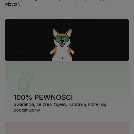
wizyta".
do
Regularnie dają mi jedzenie i chodzą ze
18
mną, Myślę, że można im zaufać.
MIESIĘCY
Oficjalna
gwarancja na
naprawę
100% PEWNOŚCI
Gwarancja, że zrealizujemy naprawę, której się
podejmujemy