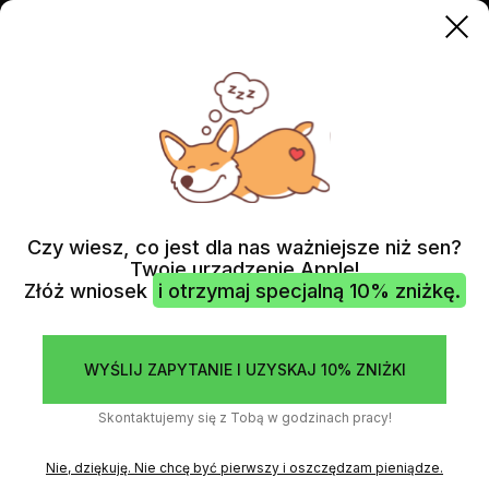
MAC MINI
NAPRAWA ZASILACZA (PSU)
Czy wiesz, co jest dla nas ważniejsze niż sen?
Twoje urządzenie Apple!
Złóż wniosek
i otrzymaj specjalną 10% zniżkę.
WYŚLIJ ZAPYTANIE I UZYSKAJ 10% ZNIŻKI
Skontaktujemy się z Tobą w godzinach pracy!
Nie, dziękuję. Nie chcę być pierwszy i oszczędzam pieniądze.