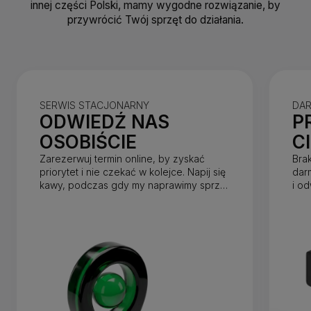
innej części Polski, mamy wygodne rozwiązanie, by
przywrócić Twój sprzęt do działania.
SERWIS STACJONARNY
DA
ODWIEDŹ NAS
P
OSOBIŚCIE
C
Zarezerwuj termin online, by zyskać
Bra
priorytet i nie czekać w kolejce. Napij się
dar
kawy, podczas gdy my naprawimy sprzęt
i o
w mniej niż godzinę.
dnia