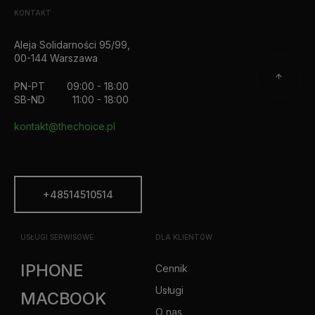
KONTAKT
Aleja Solidarności 95/99,
00-144 Warszawa
PN-PT
09:00 - 18:00
SB-ND
11:00 - 18:00
kontakt@thechoice.pl
+48514510514
USŁUGI SERWISOWE
DLA KLIENTÓW
IPHONE
Cennik
Usługi
MACBOOK
O nas