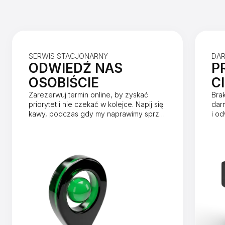
SERWIS STACJONARNY
DA
ODWIEDŹ NAS
P
OSOBIŚCIE
C
Zarezerwuj termin online, by zyskać
Bra
priorytet i nie czekać w kolejce. Napij się
dar
kawy, podczas gdy my naprawimy sprzęt
i o
w mniej niż godzinę.
dnia