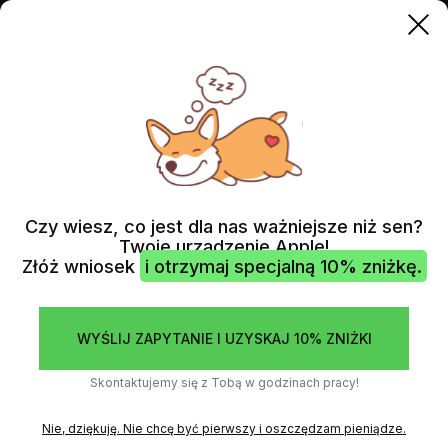
APPLE WATCH
WYMIANA TYLNEJ SZYBKI (CZUJNIKI)
Czy wiesz, co jest dla nas ważniejsze niż sen?
Twoje urządzenie Apple!
Złóż wniosek
i otrzymaj specjalną 10% zniżkę.
WYŚLIJ ZAPYTANIE I UZYSKAJ 10% ZNIŻKI
Skontaktujemy się z Tobą w godzinach pracy!
Nie, dziękuję. Nie chcę być pierwszy i oszczędzam pieniądze.