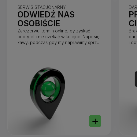
SERWIS STACJONARNY
DA
ODWIEDŹ NAS
P
OSOBIŚCIE
C
Zarezerwuj termin online, by zyskać
Bra
priorytet i nie czekać w kolejce. Napij się
dar
kawy, podczas gdy my naprawimy sprzęt
i o
w mniej niż godzinę.
dnia