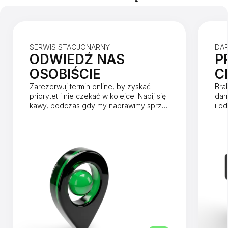
SERWIS STACJONARNY
DA
ODWIEDŹ NAS
P
OSOBIŚCIE
C
Zarezerwuj termin online, by zyskać
Bra
priorytet i nie czekać w kolejce. Napij się
dar
kawy, podczas gdy my naprawimy sprzęt
i o
w mniej niż godzinę.
dnia