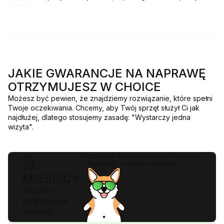
JAKIE GWARANCJE NA NAPRAWĘ
OTRZYMUJESZ W CHOICE
Możesz być pewien, że znajdziemy rozwiązanie, które spełni
Twoje oczekiwania. Chcemy, aby Twój sprzęt służył Ci jak
najdłużej, dlatego stosujemy zasadę: "Wystarczy jedna
wizyta".
do
Regularnie dają mi jedzenie i chodzą ze
18
mną, Myślę, że można im zaufać.
MIESIĘCY
Oficjalna
gwarancja na
naprawę