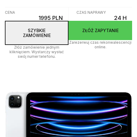
CENA
CZAS NAPRAWY
1995 PLN
24 H
SZYBKIE
ZŁÓŻ ZAPYTANIE
ZAMÓWIENIE
Zarezerwuj czas rekonwalescencji
online.
Złóż zamówienie jednym
kliknięciem. Wystarczy wysłać
swój numer telefonu.