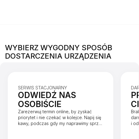
WYBIERZ WYGODNY SPOSÓB
DOSTARCZENIA URZĄDZENIA
SERWIS STACJONARNY
DA
ODWIEDŹ NAS
P
OSOBIŚCIE
C
Zarezerwuj termin online, by zyskać
Bra
priorytet i nie czekać w kolejce. Napij się
dar
kawy, podczas gdy my naprawimy sprzęt
i o
w mniej niż godzinę.
dnia