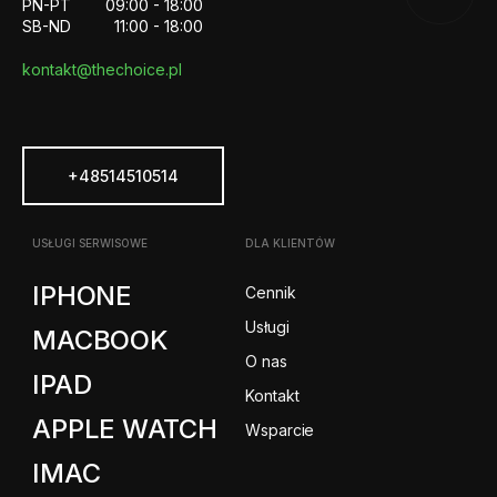
PN-PT
09:00 - 18:00
SB-ND
11:00 - 18:00
kontakt@thechoice.pl
+48514510514
USŁUGI SERWISOWE
DLA KLIENTÓW
IPHONE
Cennik
Usługi
MACBOOK
O nas
IPAD
Kontakt
APPLE WATCH
Wsparcie
IMAC