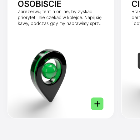
OSOBIŚCIE
C
Zarezerwuj termin online, by zyskać
Bra
priorytet i nie czekać w kolejce. Napij się
dar
kawy, podczas gdy my naprawimy sprzęt
i o
w mniej niż godzinę.
dnia