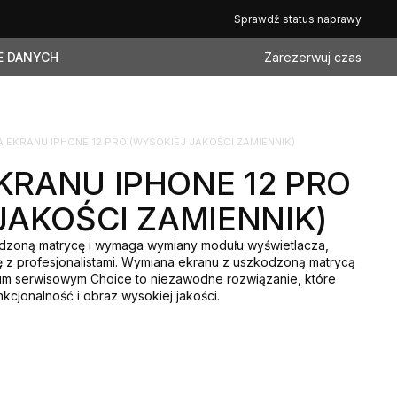
Sprawdź status naprawy
E DANYCH
Zarezerwuj czas
 EKRANU IPHONE 12 PRO (WYSOKIEJ JAKOŚCI ZAMIENNIK)
RANU IPHONE 12 PRO
JAKOŚCI ZAMIENNIK)
kodzoną matrycę i wymaga wymiany modułu wyświetlacza,
ę z profesjonalistami. Wymiana ekranu z uszkodzoną matrycą
um serwisowym Choice to niezawodne rozwiązanie, które
kcjonalność i obraz wysokiej jakości.