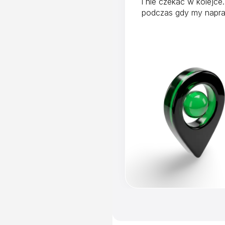
i nie czekać w kolejce.
podczas gdy my napra
niż godzinę.