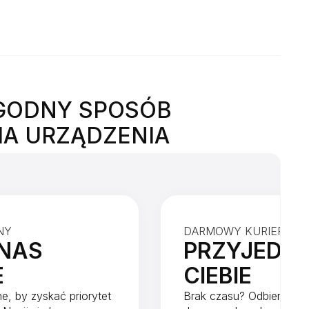
GODNY SPOSÓB
IA URZĄDZENIA
NY
DARMOWY KURIER WA
NAS
PRZYJEDZI
E
CIEBIE
ne, by zyskać priorytet
Brak czasu? Odbierzemy 