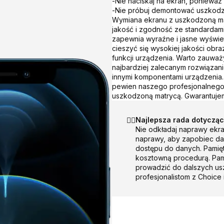
-
Nie naciskaj na ekran, ponieważ
-
Nie próbuj demontować uszkodzo
Wymiana ekranu z uszkodzoną ma
jakość i zgodność ze standardam
zapewnia wyraźne i jasne wyświe
cieszyć się wysokiej jakości obra
funkcji urządzenia. Warto zauwa
najbardziej zalecanym rozwiązan
innymi komponentami urządzenia.
pewien naszego profesjonalnego 
uszkodzoną matrycą. Gwarantujem
☝🏻
Najlepsza rada dotyczą
Nie odkładaj naprawy ekra
naprawy, aby zapobiec da
dostępu do danych. Pamięt
kosztowną procedurą. Pam
prowadzić do dalszych usz
profesjonalistom z Choice 