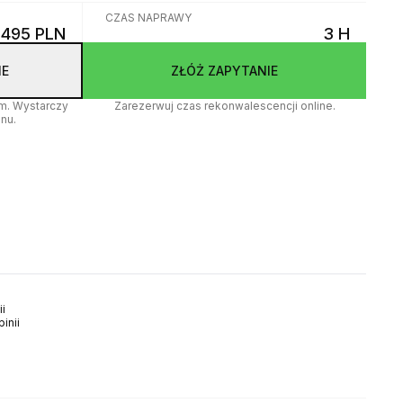
CZAS NAPRAWY
495 PLN
3 H
IE
ZŁÓŻ ZAPYTANIE
em. Wystarczy
Zarezerwuj czas rekonwalescencji online.
nu.
i
inii