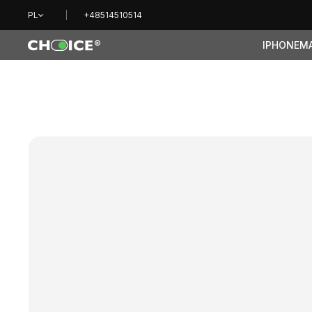
PL
+48514510514
IPHONE
M