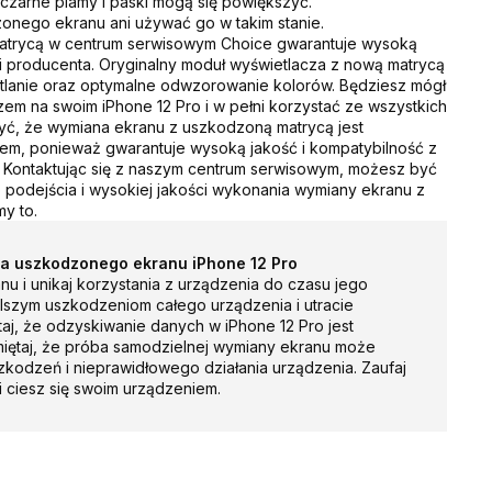
 czarne plamy i paski mogą się powiększyć.
nego ekranu ani używać go w takim stanie.
trycą w centrum serwisowym Choice gwarantuje wysoką
i producenta. Oryginalny moduł wyświetlacza z nową matrycą
tlanie oraz optymalne odwzorowanie kolorów. Będziesz mógł
zem na swoim iPhone 12 Pro i w pełni korzystać ze wszystkich
żyć, że wymiana ekranu z uszkodzoną matrycą jest
iem, ponieważ gwarantuje wysoką jakość i kompatybilność z
 Kontaktując się z naszym centrum serwisowym, możesz być
podejścia i wysokiej jakości wykonania wymiany ekranu z
y to.
ca uszkodzonego ekranu iPhone 12 Pro
nu i unikaj korzystania z urządzenia do czasu jego
lszym uszkodzeniom całego urządzenia i utracie
aj, że odzyskiwanie danych w iPhone 12 Pro jest
iętaj, że próba samodzielnej wymiany ekranu może
kodzeń i nieprawidłowego działania urządzenia. Zaufaj
i ciesz się swoim urządzeniem.