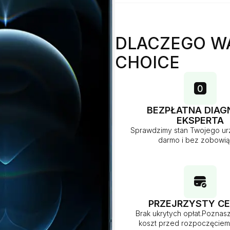
DLACZEGO W
CHOICE
BEZPŁATNA DIAG
EKSPERTA
Sprawdzimy stan Twojego ur
darmo i bez zobowi
PRZEJRZYSTY CE
Brak ukrytych opłat.Poznas
koszt przed rozpoczęcie