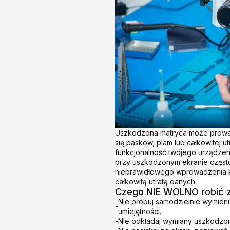
Uszkodzona matryca może prowad
się pasków, plam lub całkowitej u
funkcjonalność twojego urządze
przy uszkodzonym ekranie częst
nieprawidłowego wprowadzenia ko
całkowitą utratą danych.
Czego NIE WOLNO robić z
Nie próbuj samodzielnie wymienia
-
umiejętności.
-
Nie odkładaj wymiany uszkodzon