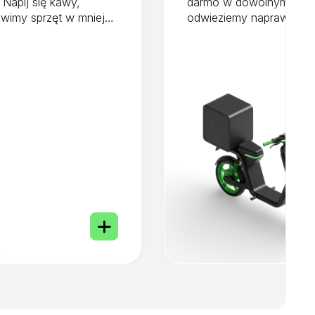
 Napij się kawy,
darmo w dowolnym miejs
wimy sprzęt w mniej
odwieziemy naprawiony 