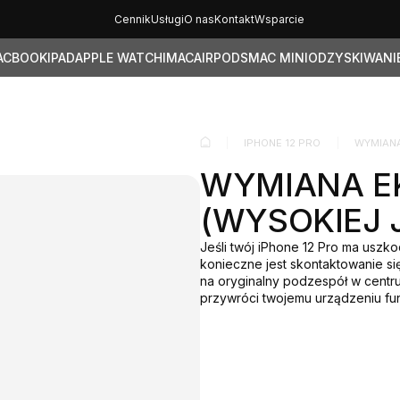
Cennik
Usługi
O nas
Kontakt
Wsparcie
ACBOOK
IPAD
APPLE WATCH
IMAC
AIRPODS
MAC MINI
ODZYSKIWANI
IPHONE 12 PRO
WYMIANA
WYMIANA EK
(WYSOKIEJ 
Jeśli twój iPhone 12 Pro ma usz
konieczne jest skontaktowanie si
na oryginalny podzespół w centr
przywróci twojemu urządzeniu fun