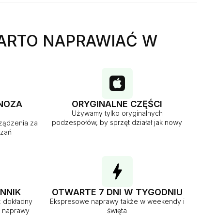
ARTO NAPRAWIAĆ W
NOZA
ORYGINALNE CZĘŚCI
Używamy tylko oryginalnych
podzespołów, by sprzęt działał jak nowy
ządzenia za
ązań
NNIK
OTWARTE 7 DNI W TYGODNIU
z dokładny
Ekspresowe naprawy także w weekendy i
m naprawy
święta