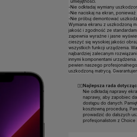
umiejętności.
-
Nie odkładaj wymiany uszkodzon
-
Nie naciskaj na ekran, ponieważ
-
Nie próbuj demontować uszkodzo
Wymiana ekranu z uszkodzoną ma
jakość i zgodność ze standardam
zapewnia wyraźne i jasne wyświe
cieszyć się wysokiej jakości obr
wszystkich funkcji urządzenia. 
najbardziej zalecanym rozwiązan
innymi komponentami urządzenia.
pewien naszego profesjonalnego 
uszkodzoną matrycą. Gwarantujem
☝🏻
Najlepsza rada dotyczą
Nie odkładaj naprawy ekra
naprawy, aby zapobiec da
dostępu do danych. Pamięt
kosztowną procedurą. Pam
prowadzić do dalszych usz
profesjonalistom z Choice 