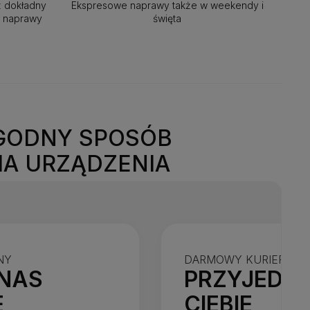
z dokładny
Ekspresowe naprawy także w weekendy i
m naprawy
święta
GODNY SPOSÓB
IA URZĄDZENIA
NY
DARMOWY KURIER WA
NAS
PRZYJEDZI
E
CIEBIE