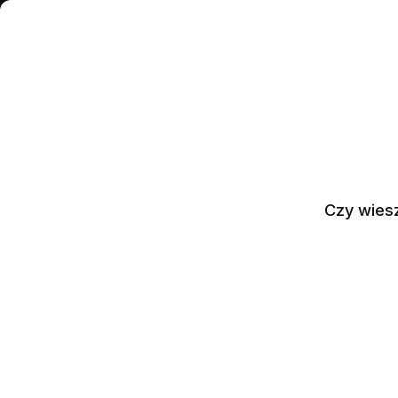
PL
+48514510514
IPHONE
M
Czy wiesz