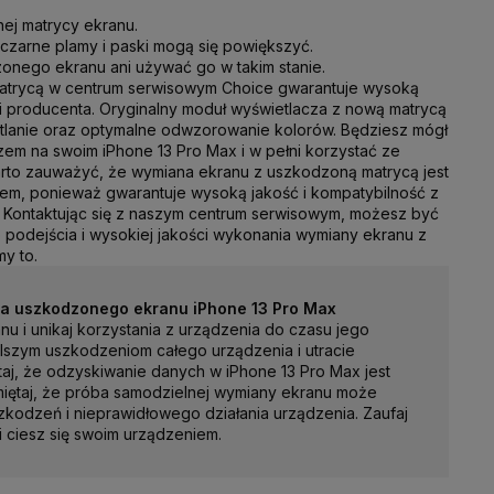
ej matrycy ekranu.
 czarne plamy i paski mogą się powiększyć.
nego ekranu ani używać go w takim stanie.
trycą w centrum serwisowym Choice gwarantuje wysoką
i producenta. Oryginalny moduł wyświetlacza z nową matrycą
tlanie oraz optymalne odwzorowanie kolorów. Będziesz mógł
azem na swoim iPhone 13 Pro Max i w pełni korzystać ze
Warto zauważyć, że wymiana ekranu z uszkodzoną matrycą jest
iem, ponieważ gwarantuje wysoką jakość i kompatybilność z
 Kontaktując się z naszym centrum serwisowym, możesz być
podejścia i wysokiej jakości wykonania wymiany ekranu z
y to.
ca uszkodzonego ekranu iPhone 13 Pro Max
nu i unikaj korzystania z urządzenia do czasu jego
lszym uszkodzeniom całego urządzenia i utracie
aj, że odzyskiwanie danych w iPhone 13 Pro Max jest
iętaj, że próba samodzielnej wymiany ekranu może
kodzeń i nieprawidłowego działania urządzenia. Zaufaj
i ciesz się swoim urządzeniem.