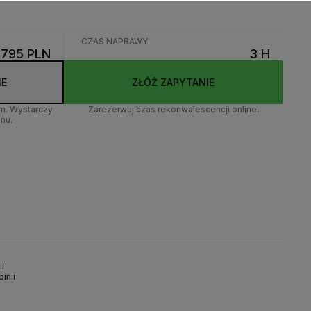
CZAS NAPRAWY
795 PLN
3 H
IE
ZŁÓŻ ZAPYTANIE
em. Wystarczy
Zarezerwuj czas rekonwalescencji online.
nu.
i
inii