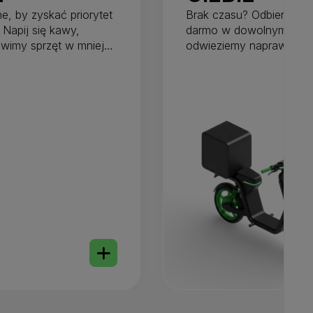
ne, by zyskać priorytet
Brak czasu? Odbierzemy 
 Napij się kawy,
darmo w dowolnym miejs
wimy sprzęt w mniej
odwieziemy naprawiony 