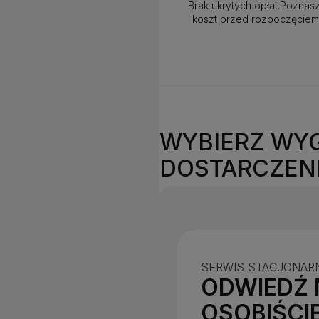
Brak ukrytych opłat.Poznas
koszt przed rozpoczęcie
WYBIERZ WY
DOSTARCZEN
SERWIS STACJONAR
ODWIEDŹ 
OSOBIŚCI