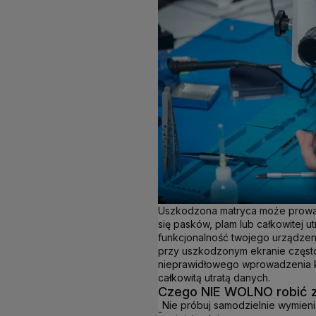
Uszkodzona matryca może prowad
się pasków, plam lub całkowitej u
funkcjonalność twojego urządze
przy uszkodzonym ekranie częst
nieprawidłowego wprowadzenia ko
całkowitą utratą danych.
Czego NIE WOLNO robić z
Nie próbuj samodzielnie wymienia
-