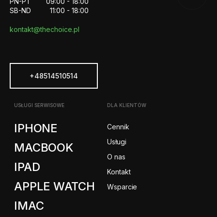
PN-PT
09:00 - 18:00
SB-ND
11:00 - 18:00
kontakt@thechoice.pl
+48514510514
USŁUGI SERWISOWE
DLA KLIENTÓW
IPHONE
Cennik
Usługi
MACBOOK
O nas
IPAD
Kontakt
APPLE WATCH
Wsparcie
IMAC