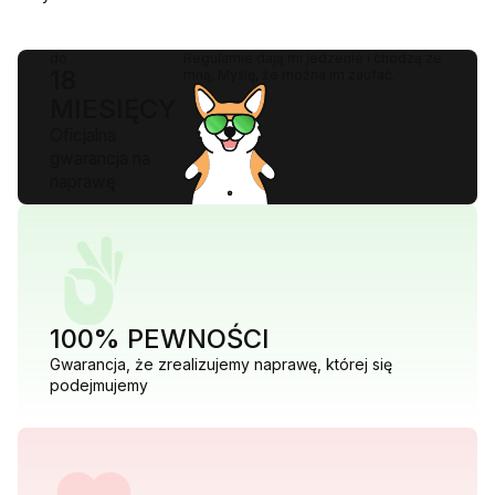
do
Regularnie dają mi jedzenie i chodzą ze
18
mną, Myślę, że można im zaufać.
MIESIĘCY
Oficjalna
gwarancja na
naprawę
100% PEWNOŚCI
Gwarancja, że zrealizujemy naprawę, której się
podejmujemy