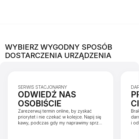
WYBIERZ WYGODNY SPOSÓB
DOSTARCZENIA URZĄDZENIA
SERWIS STACJONARNY
DA
ODWIEDŹ NAS
P
OSOBIŚCIE
C
Zarezerwuj termin online, by zyskać
Bra
priorytet i nie czekać w kolejce. Napij się
dar
kawy, podczas gdy my naprawimy sprzęt
i o
w mniej niż godzinę.
dnia