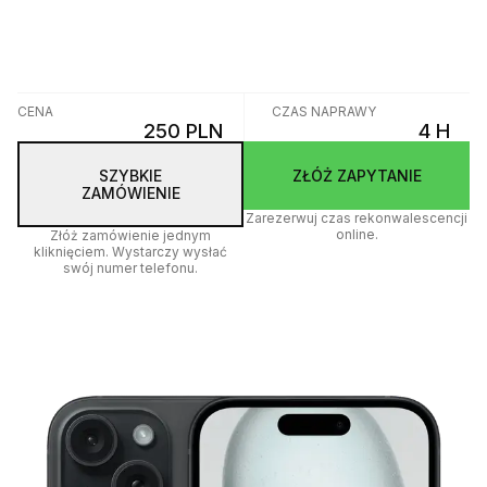
CENA
CZAS NAPRAWY
250 PLN
4 H
SZYBKIE
ZŁÓŻ ZAPYTANIE
ZAMÓWIENIE
Zarezerwuj czas rekonwalescencji
online.
Złóż zamówienie jednym
kliknięciem. Wystarczy wysłać
swój numer telefonu.