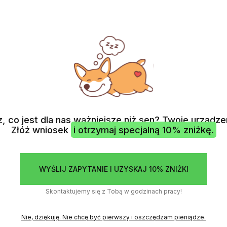
Cennik
Usługi
O nas
Kontakt
Wsparcie
ACBOOK
IPAD
APPLE WATCH
IMAC
AIRPODS
MAC MINI
ODZYSKIWANI
, co jest dla nas ważniejsze niż sen? Twoje urządze
Złóż wniosek
i otrzymaj specjalną 10% zniżkę.
WYŚLIJ ZAPYTANIE I UZYSKAJ 10% ZNIŻKI
R 15"
Skontaktujemy się z Tobą w godzinach pracy!
Nie, dziękuję. Nie chcę być pierwszy i oszczędzam pieniądze.