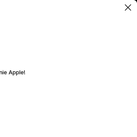
Sprawdź status naprawy
E DANYCH
Zarezerwuj czas
nie Apple!