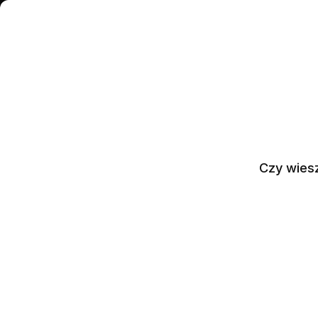
PL
+48514510514
IPHONE
M
Czy wiesz
MACBOOK
MACBOOK AIR 15" (2025) M4
NAPRAWA MACBOOK AI
(2025) M4 WARSZAWA
ZAMÓW NAPRAWĘ
UMÓW WIZYTĘ