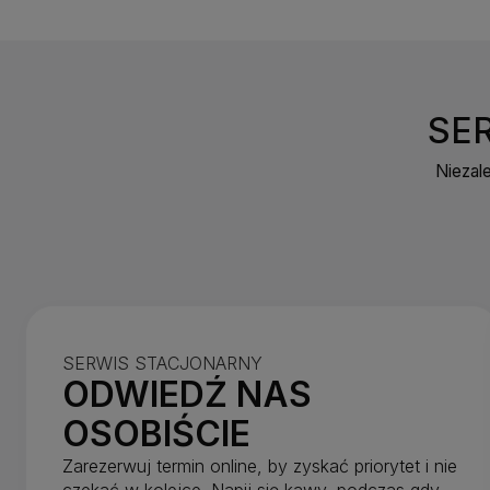
SE
Niezal
SERWIS STACJONARNY
ODWIEDŹ NAS
OSOBIŚCIE
Zarezerwuj termin online, by zyskać priorytet i nie
czekać w kolejce. Napij się kawy, podczas gdy