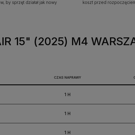
, by sprzęt działał jak nowy
koszt przed rozpoczęcie
R 15" (2025) M4 WARS
CZAS NAPRAWY
1 H
1 H
1 H