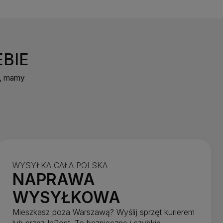
BIE
i, mamy
WYSYŁKA CAŁA POLSKA
NAPRAWA
WYSYŁKOWA
Mieszkasz poza Warszawą? Wyślij sprzęt kurierem
lub przez InPost. To bezpieczne i szybkie