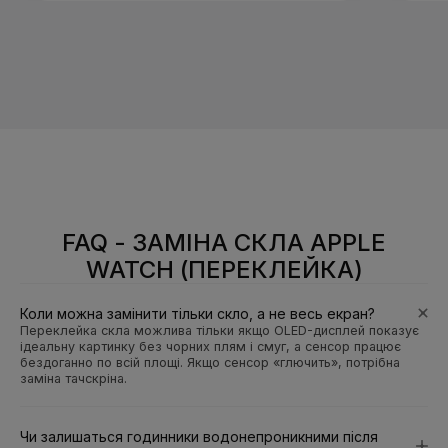
FAQ - ЗАМІНА СКЛА APPLE
WATCH (ПЕРЕКЛЕЙКА)
Коли можна замінити тільки скло, а не весь екран?
Переклейка скла можлива тільки якщо OLED-дисплей показує
ідеальну картинку без чорних плям і смуг, а сенсор працює
бездоганно по всій площі. Якщо сенсор «глючить», потрібна
заміна тачскріна.
Чи залишаться годинники водонепроникними після