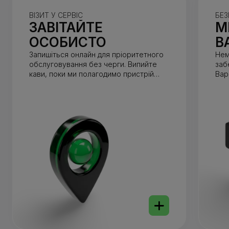
ВІЗИТ У СЕРВІС
БЕЗ
ЗАВІТАЙТЕ
М
ОСОБИСТО
В
Запишіться онлайн для пріоритетного
Нем
обслуговування без черги. Випийте
заб
кави, поки ми полагодимо пристрій
Вар
(зазвичай до 1 години).
від