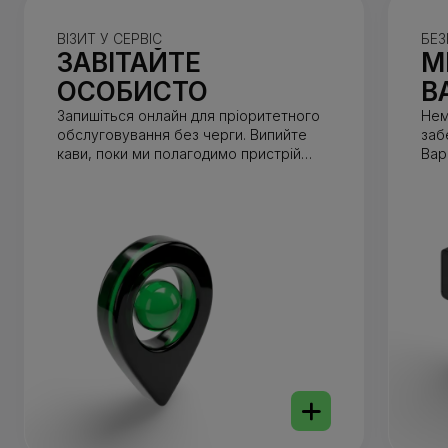
ВІЗИТ У СЕРВІС
БЕЗ
ЗАВІТАЙТЕ
М
ОСОБИСТО
В
Запишіться онлайн для пріоритетного
Нем
обслуговування без черги. Випийте
заб
кави, поки ми полагодимо пристрій
Вар
(зазвичай до 1 години).
від