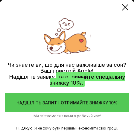
MACBOOK
MACBOOK AIR 13" (2025) M4
Чи знаєте ви, що для нас важливіше за сон?
Ваш пристрій Apple!
Надішліть заявку
та отримайте спеціальну
знижку 10%.
НАДІШЛІТЬ ЗАПИТ І ОТРИМАЙТЕ ЗНИЖКУ 10%
Ми зв'яжемося з вами в робочий час!
Ні, дякую. Я не хочу бути першим і економити свої гроші.