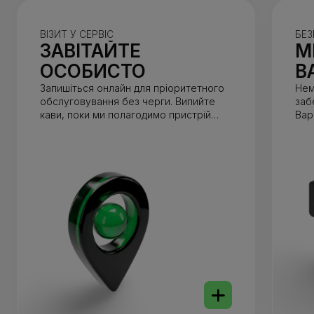
ВІЗИТ У СЕРВІС
БЕЗ
ЗАВІТАЙТЕ
М
ОСОБИСТО
В
Запишіться онлайн для пріоритетного
Нем
обслуговування без черги. Випийте
заб
кави, поки ми полагодимо пристрій
Вар
(зазвичай до 1 години).
від