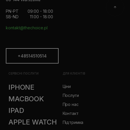
PN-PT
09:00 - 18:00
SB-ND
11:00 - 18:00
kontakt@thechoice.pl
+48514510514
СЕРВІСНІ ПОСЛУГИ
ДЛЯ КЛІЄНТІВ
IPHONE
Ціни
Послуги
MACBOOK
Про нас
IPAD
Контакт
APPLE WATCH
Підтримка