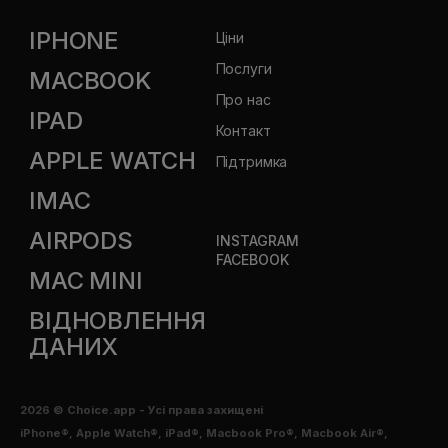
IPHONE
Ціни
Послуги
MACBOOK
Про нас
IPAD
Контакт
APPLE WATCH
Підтримка
IMAC
AIRPODS
INSTAGRAM
FACEBOOK
MAC MINI
ВІДНОВЛЕННЯ
ДАНИХ
2026
© Choice.app -
Усі права захищені
iPhone®, Apple Watch®, iPad®, Macbook Pro®, Macbook Air®,