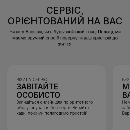
СЕРВІС,
ОРІЄНТОВАНИЙ НА ВАС
Чи ви у Варшаві, чи в будь-якій іншій точці Польщі, ми
маємо зручний спосіб повернути ваш пристрій до
життя.
ВІЗИТ У СЕРВІС
БЕЗ
ЗАВІТАЙТЕ
М
ОСОБИСТО
В
Запишіться онлайн для пріоритетного
Нем
обслуговування без черги. Випийте
заб
кави, поки ми полагодимо пристрій
Вар
(зазвичай до 1 години).
від