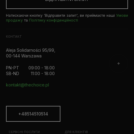
Натискаючи кнопку 'Відправити запит', ви приймаєте наші
Умови
продажу
та
Політику конфіденційності
КОНТАКТ
Aleja Solidarności 95/99,
00-144 Warszawa
PN-PT
09:00 - 18:00
SB-ND
11:00 - 18:00
kontakt@thechoice.pl
+48514510514
СЕРВІСНІ ПОСЛУГИ
ДЛЯ КЛІЄНТІВ