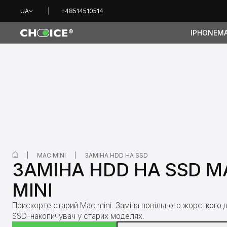
UA
+48514510514
IPHONE
M
MAC MINI
ЗАМІНА HDD НА SSD
ЗАМІНА HDD НА SSD M
MINI
Прискорте старий Mac mini. Заміна повільного жорсткого 
SSD-накопичувач у старих моделях.