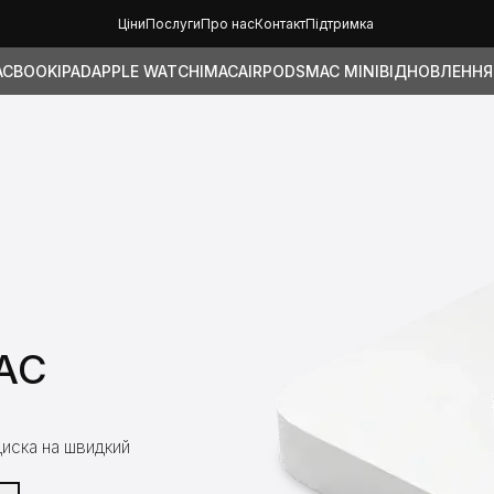
Ціни
Послуги
Про нас
Контакт
Підтримка
ACBOOK
IPAD
APPLE WATCH
IMAC
AIRPODS
MAC MINI
ВІДНОВЛЕННЯ
AC
диска на швидкий