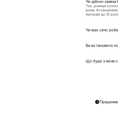
Чи дійсно заміна
Так, різниця колос
років. Встановлен
програм до 10 разі
Чи має сенс роби
Ви встановите m
Що буде з моїм 
Працюємо 