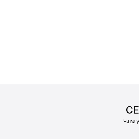
СЕ
Чи ви 