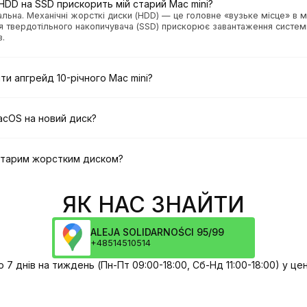
 HDD на SSD прискорить мій старий Mac mini?
альна. Механічні жорсткі диски (HDD) — це головне «вузьке місце» в 
ня твердотільного накопичувача (SSD) прискорює завантаження систем
в.
ти апгрейд 10-річного Mac mini?
acOS на новий диск?
старим жорстким диском?
ЯК НАС ЗНАЙТИ
ALEJA SOLIDARNOŚCI 95/99
+48514510514
7 днів на тиждень (Пн-Пт 09:00-18:00, Сб-Нд 11:00-18:00) у це