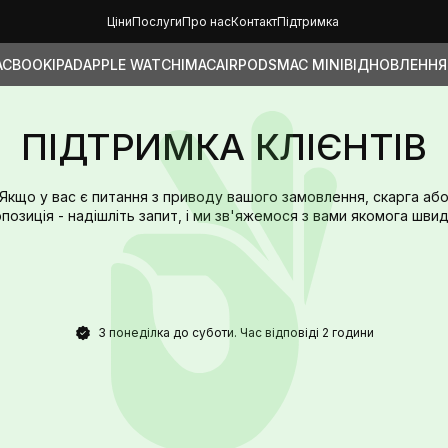
Ціни
Послуги
Про нас
Контакт
Підтримка
ACBOOK
IPAD
APPLE WATCH
IMAC
AIRPODS
MAC MINI
ВІДНОВЛЕННЯ
ПІДТРИМКА КЛІЄНТІВ
Якщо у вас є питання з приводу вашого замовлення, скарга аб
позиція - надішліть запит, і ми зв'яжемося з вами якомога шви
З понеділка до суботи. Час відповіді 2 години