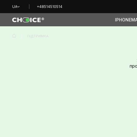
UA
+48514510514
IPHONE
M
ПІДТРИМКА
про