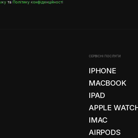
ажу
та
Політику конфіденційності
СЕРВІСНІ ПОСЛУГИ
IPHONE
MACBOOK
IPAD
APPLE WATC
IMAC
AIRPODS