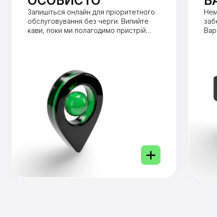
ОСОБИСТО
В
Запишіться онлайн для пріоритетного
Нем
обслуговування без черги. Випийте
заб
кави, поки ми полагодимо пристрій
Вар
(зазвичай до 1 години).
від