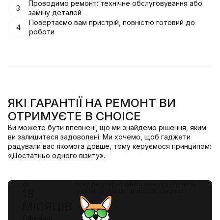
Проводимо ремонт: технічне обслуговування або
3
заміну деталей
Повертаємо вам пристрій, повністю готовий до
4
роботи
ЯКІ ГАРАНТІЇ НА РЕМОНТ ВИ
ОТРИМУЄТЕ В CHOICE
Ви можете бути впевнені, що ми знайдемо рішення, яким
ви залишитеся задоволені. Ми хочемо, щоб гаджети
радували вас якомога довше, тому керуємося принципом:
«Достатньо одного візиту».
до
Вони регулярно дають мені їжу і гуляють
18
зі мною, Я думаю, їм можна довіряти.
МІСЯЦІВ
Офіційна