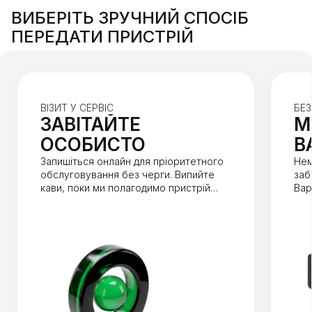
ВИБЕРІТЬ ЗРУЧНИЙ СПОСІБ
ПЕРЕДАТИ ПРИСТРІЙ
ВІЗИТ У СЕРВІС
БЕ
ЗАВІТАЙТЕ
М
ОСОБИСТО
В
Запишіться онлайн для пріоритетного
Нем
обслуговування без черги. Випийте
заб
кави, поки ми полагодимо пристрій
Вар
(зазвичай до 1 години).
від