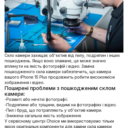
Скло камери захищає об'єктив від пилу, подряпин і інших
пошкоджень. Якщо воно зламане, це може значно
вплинути на якість фотографій і відео. Заміна
пошкодженого скла камери забезпечить, що камера
вашого iPhone 15 Plus продовжить робити високоякісні
зображення і відео.
Поширені проблеми з пошкодженим склом
камери:
-
Розмиті або нечіткі фотографії.
-
Подряпини або тріщини, видимі на фотографіях і відео.
-
Пил і бруд, що потрапляють у об'єктив камери.
-
Знижена загальна якість зображення.
У сервісному центрі Choice ми використовуємо тільки
якісні оригінальні компоненти для заміни скла камери