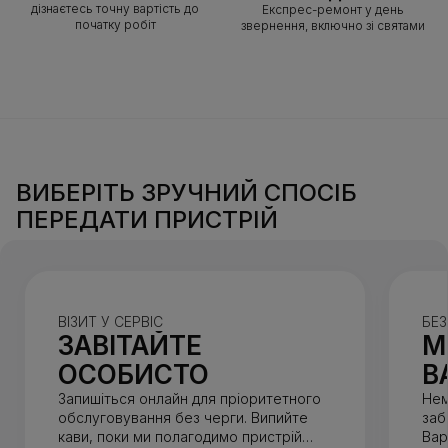
дізнаєтесь точну вартість до
Експрес-ремонт у день
початку робіт
звернення, включно зі святами
ВИБЕРІТЬ ЗРУЧНИЙ СПОСІБ
ПЕРЕДАТИ ПРИСТРІЙ
ВІЗИТ У СЕРВІС
БЕ
ЗАВІТАЙТЕ
М
ОСОБИСТО
В
Запишіться онлайн для пріоритетного
Нем
обслуговування без черги. Випийте
заб
кави, поки ми полагодимо пристрій
Вар