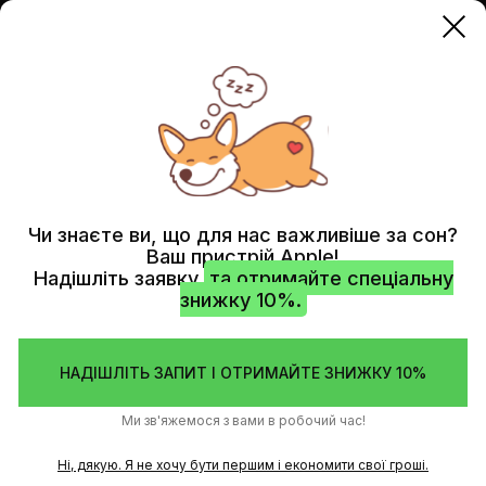
IPHONE 15
ЗАМІНА БАТАРЕЇ IPHONE 15 PRO
PRO
(ПРЕМІУМ)
ЗАМІНА
Чи знаєте ви, що для нас важливіше за сон?
Ваш пристрій Apple!
АКУМУЛЯТОРА
Надішліть заявку
та отримайте спеціальну
знижку 10%.
IPHONE 15 PRO
(ОРИГІНАЛ БЕЗ
НАДІШЛІТЬ ЗАПИТ І ОТРИМАЙТЕ ЗНИЖКУ 10%
ПОМИЛКИ)
Ми зв'яжемося з вами в робочий час!
Якщо акумулятор у вашому iPhone 15 Pro перестав
забезпечувати достатню потужність або знизилася його
Ні, дякую. Я не хочу бути першим і економити свої гроші.
ємність, професійна заміна в сервісному центрі Choice -