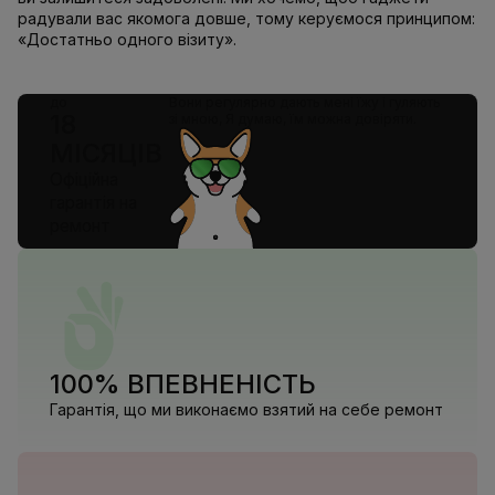
радували вас якомога довше, тому керуємося принципом:
«Достатньо одного візиту».
до
Вони регулярно дають мені їжу і гуляють
18
зі мною, Я думаю, їм можна довіряти.
МІСЯЦІВ
Офіційна
гарантія на
ремонт
100% ВПЕВНЕНІСТЬ
Гарантія, що ми виконаємо взятий на себе ремонт