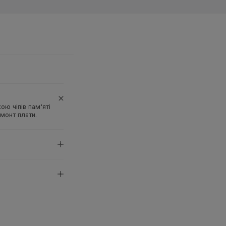
ю чіпів пам'яті
монт плати.