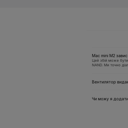
Mac mini M2 завис
Цей збій може бут
NAND. Ми точно діа
Вентилятор видає
Чи можу я додати