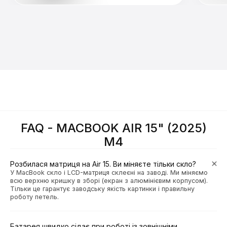
FAQ - MACBOOK AIR 15" (2025)
M4
Розбилася матриця на Air 15. Ви міняєте тільки скло?
У MacBook скло і LCD-матриця склеєні на заводі. Ми міняємо
всю верхню кришку в зборі (екран з алюмінієвим корпусом).
Тільки це гарантує заводську якість картинки і правильну
роботу петель.
Батарея швидко сідає при роботі із зовнішніми