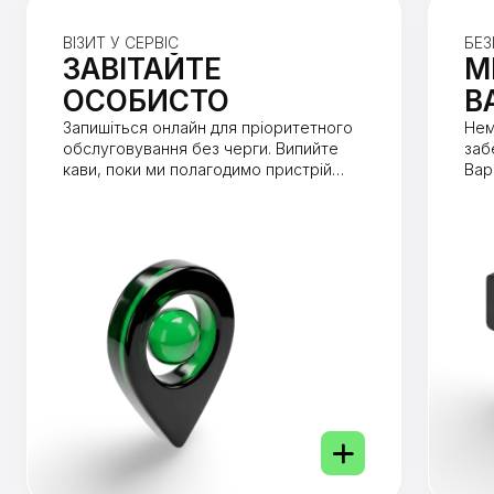
ВІЗИТ У СЕРВІС
БЕЗ
ЗАВІТАЙТЕ
М
ОСОБИСТО
В
Запишіться онлайн для пріоритетного
Нем
обслуговування без черги. Випийте
заб
кави, поки ми полагодимо пристрій
Вар
(зазвичай до 1 години).
від