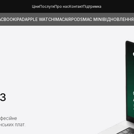
Ціни
Послуги
Про нас
Контакт
Підтримка
ACBOOK
IPAD
APPLE WATCH
IMAC
AIRPODS
MAC MINI
ВІДНОВЛЕННЯ
З
офесійне
нських плат.