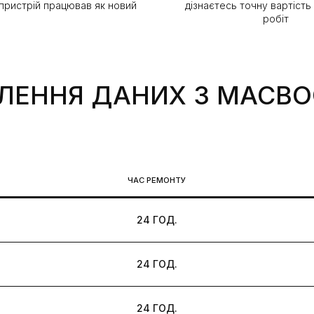
 пристрій працював як новий
дізнаєтесь точну вартість
робіт
ЛЕННЯ ДАНИХ З MACB
ЧАС РЕМОНТУ
24 ГОД.
24 ГОД.
24 ГОД.