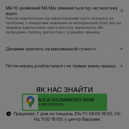
Мій 16-дюймовий M4 Max вимикається під час монтажу
відео.
Раптові відключення під навантаженням часто вказують на
проблему з ланцюгами живлення на материнській платі або на
аварійне відключення через висохлу термопасту. Ми
проводимо глибоку діагностику і усуваємо причину.
Динаміки хриплять на максимальній гучності.
Петля екрану розбовталася і не тримає важку кришку.
ЯК НАС ЗНАЙТИ
ALEJA SOLIDARNOŚCI 95/99
+48514510514
Працюємо 7 днів на тиждень (Пн-Пт 09:00-18:00, Сб-
Нд 11:00-18:00) у центрі Варшави.