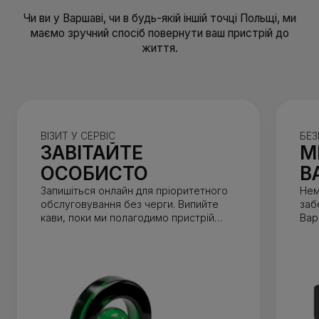
Чи ви у Варшаві, чи в будь-якій іншій точці Польщі, ми
маємо зручний спосіб повернути ваш пристрій до
життя.
ВІЗИТ У СЕРВІС
БЕЗ
ЗАВІТАЙТЕ
М
ОСОБИСТО
В
Запишіться онлайн для пріоритетного
Нем
обслуговування без черги. Випийте
заб
кави, поки ми полагодимо пристрій
Вар
(зазвичай до 1 години).
від