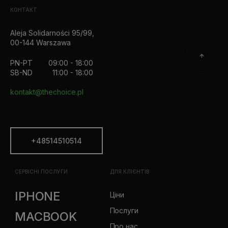
КОНТАКТ
Aleja Solidarności 95/99,
00-144 Warszawa
PN-PT
09:00 - 18:00
SB-ND
11:00 - 18:00
kontakt@thechoice.pl
+48514510514
СЕРВІСНІ ПОСЛУГИ
ДЛЯ КЛІЄНТІВ
IPHONE
Ціни
Послуги
MACBOOK
Про нас